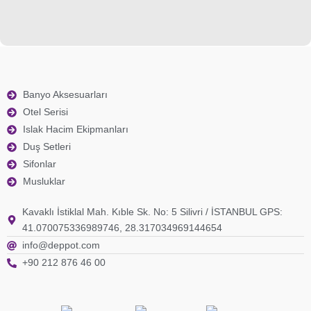
Banyo Aksesuarları
Otel Serisi
Islak Hacim Ekipmanları
Duş Setleri
Sifonlar
Musluklar
Kavaklı İstiklal Mah. Kıble Sk. No: 5 Silivri / İSTANBUL GPS:
41.070075336989746, 28.317034969144654
info@deppot.com
+90 212 876 46 00