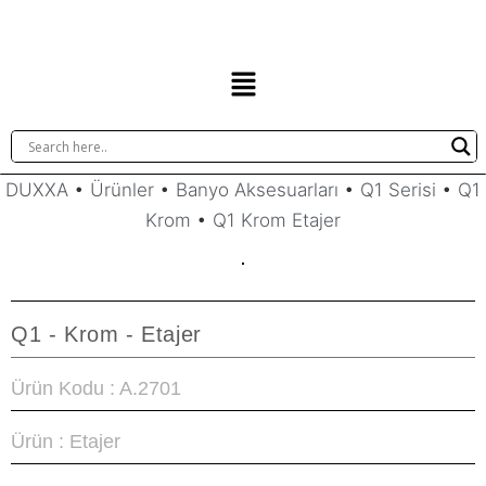
DUXXA
•
Ürünler
•
Banyo Aksesuarları
•
Q1 Serisi
•
Q1
Krom
•
Q1 Krom Etajer
Q1 - Krom - Etajer
Ürün Kodu : A.2701
Ürün : Etajer